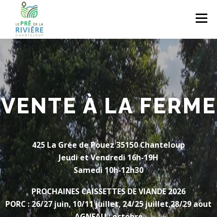
Aller au contenu
Menu
ACCUEIL
PRÉSENTATION
NOS PRODUITS
OÙ ACHETER NOS PRODUITS ?
ECO-PÂTURAGE
VENTE À LA FERME
SÉJOUR À LA FERME
CONTACT
425 La Grée de Pouez 35150 Chanteloup
Jeudi et Vendredi 16h-19H
Samedi 10h-12h30
PROCHAINES CAISSETTES DE VIANDE 2026
PORC : 26/27 juin, 10/11 juillet, 24/25 juillet,28/29 aout
AGNEAU : octobre