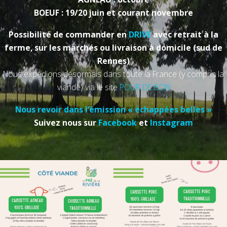
BOEUF : 19/20 juin et courant novembre
Possibilité de commander en
DRIVE
avec retrait à la
ferme, sur les marchés ou livraison à domicile (sud de
Rennes)
Nous expédions désormais dans toute la France (y compris la
viande) via le site
POUR DE BON
Nous revoir dans l’émission « échappées belles »
Suivez nous sur
Facebook
et
Instagram