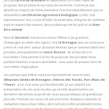
J’ai créé
Le Pré de la Rivière
en septembre 2015 avec l’idée de
proposer des produits locaux issus de ma ferme. Comme je suis
attaché au respect de l’environnement c’est tout naturellement que j’ai
demandé la
certification agriculture biologique
. Le Bio c’est
important pour moi, ici pas d’OGM, de pesticides, d’engrais de synthèse
mais le respect des saisons, des produits qui ont du goût et du
bien-
être animal
.
Mais du
bio local
c’est encore mieux ! Même si j’ai grandi en
Champagne au milieu des vignes, c’est
la Bretagne
que j’ai choisi pour
y vivre et c’est donc autour du bassin Rennais que je commercialise mes
produits, principalement en
vente directe
: de la fourche à la
fourchette ! Cela permet à la fois de proposer des produits d’une
parfaite fraicheur à un prix abordable , mais aussi de pouvoir vivre de
mon métier d’agriculteur.
Les animaux que j’élève sont prioritairement de races locales
(Moutons landes de Bretagne, chèvres des fossés, Porc Blanc de
l’Ouest…)
car c’est aussi ça la biodiversité. Je suis attaché à la
préservation de ces races locales qui ont été abandonnées ces
dernières décennies au profit de races plus prolifiques et grandissant
plus vite. Pourtant ces races ont une plus forte résistance naturelle et
s’adaptent mieux à leur milieu, alors tant pis si elles produisent moins,
l’essentiel pour moi c’est de proposer une viande de qualité qui a pris