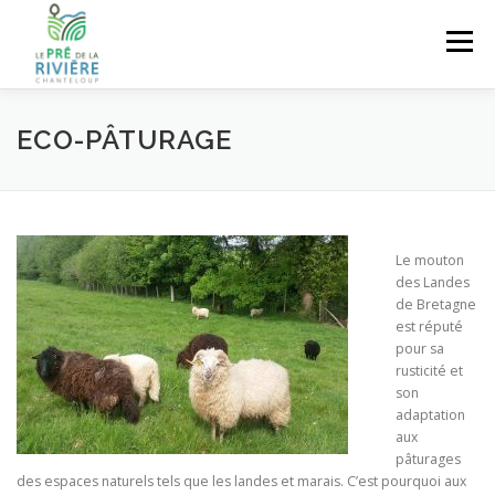
Aller au contenu
Menu
ACCUEIL
PRÉSENTATION
NOS PRODUITS
ECO-PÂTURAGE
OÙ ACHETER NOS PRODUITS ?
ECO-PÂTURAGE
Le mouton
des Landes
SÉJOUR À LA FERME
CONTACT
de Bretagne
est réputé
pour sa
rusticité et
son
adaptation
aux
pâturages
des espaces naturels tels que les landes et marais. C’est pourquoi aux