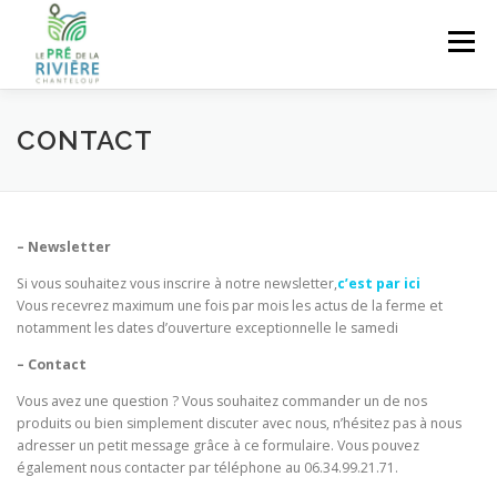
Aller au contenu
Menu
ACCUEIL
PRÉSENTATION
NOS PRODUITS
CONTACT
OÙ ACHETER NOS PRODUITS ?
ECO-PÂTURAGE
– Newsletter
Si vous souhaitez vous inscrire à notre newsletter,
c’est par ici
SÉJOUR À LA FERME
CONTACT
Vous recevrez maximum une fois par mois les actus de la ferme et
notamment les dates d’ouverture exceptionnelle le samedi
– Contact
Vous avez une question ? Vous souhaitez commander un de nos
produits ou bien simplement discuter avec nous, n’hésitez pas à nous
adresser un petit message grâce à ce formulaire. Vous pouvez
également nous contacter par téléphone au 06.34.99.21.71.