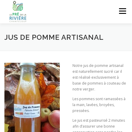
Aller au contenu
Menu
ACCUEIL
PRÉSENTATION
NOS PRODUITS
JUS DE POMME ARTISANAL
OÙ ACHETER NOS PRODUITS ?
ECO-PÂTURAGE
Notre jus de pomme artisanal
est naturellement sucré car il
est réalisé exclusivement à
SÉJOUR À LA FERME
CONTACT
base de pommes à couteau de
notre verger.
Les pommes sont ramassées à
la main, lavées, broyées,
pressées.
Le jus est pasteurisé 2 minutes
afin d’assurer une bonne